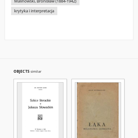
Malinowski, Bronisław (1884-1942)
krytyka i interpretacja
OBJECTS
similar