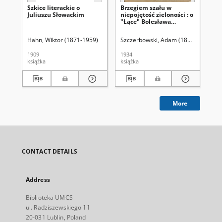
Szkice literackie o
Brzegiem szału w
Lo
Juliuszu Słowackim
niepojętość zieloności : o
zm
"Łące" Bolesława
po
Leśmiana
Wa
Hahn, Wiktor (1871-1959)
Szczerbowski, Adam (1894-1956)
Ta
1909
1934
200
książka
książka
art
More
CONTACT DETAILS
Address
Biblioteka UMCS
ul. Radziszewskiego 11
20-031 Lublin, Poland