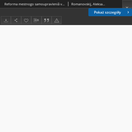
Reforma mestnogo samoupravleniâ v sovremennoj Rossii (na promere Voronežskoj oblasti)
Romanovskij, Aleksandr Andreevič
Pokaż szczegóły