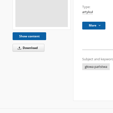
Type:
artykuł
More
Show content
Download
Subject and keyword
głowa państwa