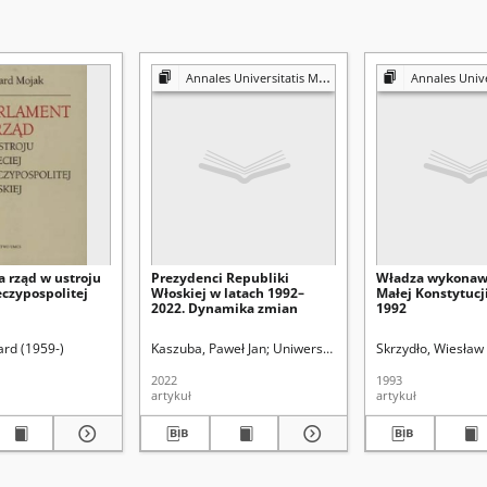
Annales Universitatis Mariae Curie-Skłodowska. Sectio K, Politologia
Annales Universitatis Mariae Curie
a rząd w ustroju
Prezydenci Republiki
Władza wykonaw
eczypospolitej
Włoskiej w latach 1992–
Małej Konstytucji
2022. Dynamika zmian
1992
ard (1959-)
rsytet Marii Curie-Skłodowskiej (Lublin). Centrum Europy Wschodniej UMCS
Kaszuba, Paweł Jan
Uniwersytet Marii Curie-Skłodowskie
Skrzydło, Wiesław 
Uni
2022
1993
artykuł
artykuł