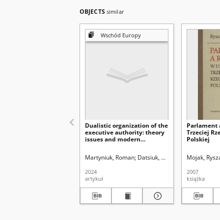
OBJECTS
similar
Wschód Europy
Dualistic organization of the
Parlament 
executive authority: theory
Trzeciej Rz
issues and modern
Polskiej
ukrainian experience
Martyniuk, Roman
Datsiuk, Oleksii Datsiuk
Mojak, Rysz
Uniwe
2024
2007
artykuł
książka