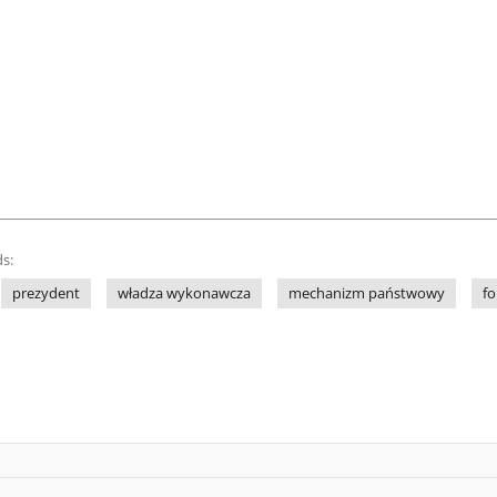
s:
prezydent
władza wykonawcza
mechanizm państwowy
f