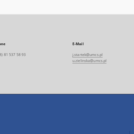
one
E-Mail
8) 81 537 58 93
j.startek@umcs.pl
u.zielinska@umcs.pl