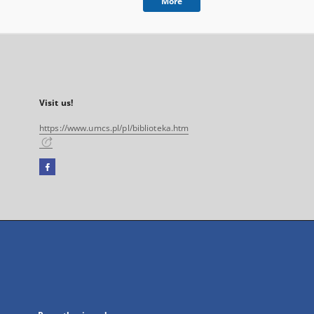
More
Visit us!
https://www.umcs.pl/pl/biblioteka.htm
Facebook
External
link,
will
open
in
a
new
tab