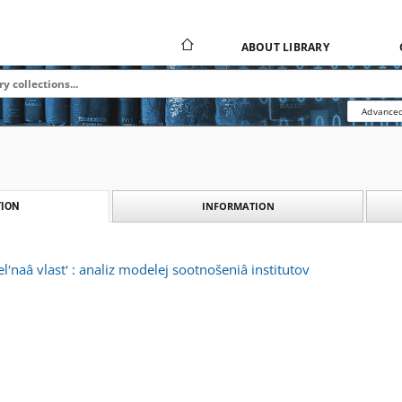
ABOUT LIBRARY
Advanced
INFORMATION
ION
telʹnaâ vlastʹ : analiz modelej sootnošeniâ institutov