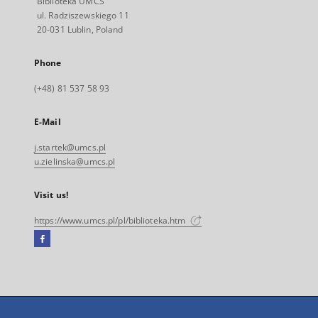
Biblioteka UMCS
ul. Radziszewskiego 11
20-031 Lublin, Poland
Phone
(+48) 81 537 58 93
E-Mail
j.startek@umcs.pl
u.zielinska@umcs.pl
Visit us!
https://www.umcs.pl/pl/biblioteka.htm
Facebook
External
link,
will
open
in