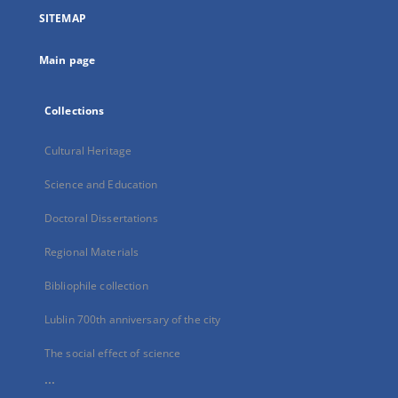
a
SITEMAP
new
tab
Main page
Collections
Cultural Heritage
Science and Education
Doctoral Dissertations
Regional Materials
Bibliophile collection
Lublin 700th anniversary of the city
The social effect of science
...