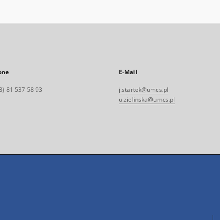
one
E-Mail
8) 81 537 58 93
j.startek@umcs.pl
u.zielinska@umcs.pl