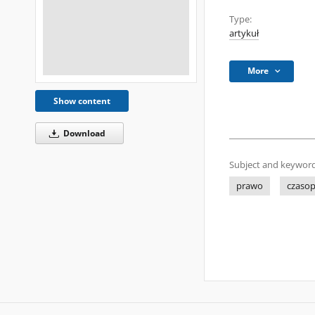
Type:
artykuł
More
Show content
Download
Subject and keyword
prawo
czasop