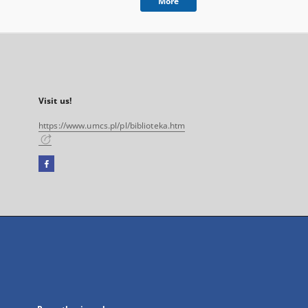
More
Visit us!
https://www.umcs.pl/pl/biblioteka.htm
Facebook
External
link,
will
open
in
a
new
tab