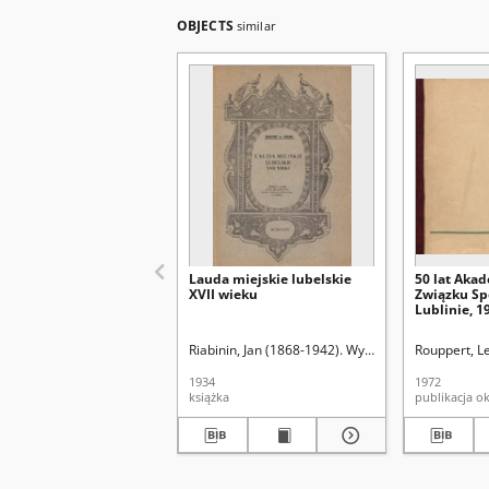
OBJECTS
similar
Lauda miejskie lubelskie
50 lat Aka
XVII wieku
Związku Sp
Lublinie, 1
Riabinin, Jan (1868-1942). Wyd.
Rouppert, L
1934
1972
książka
publikacja o