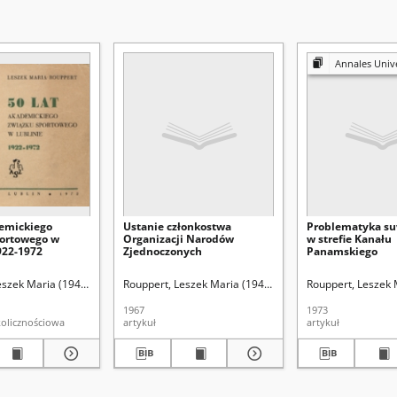
Annales Universitatis Mariae Curie
demickiego
Ustanie członkostwa
Problematyka su
ortowego w
Organizacji Narodów
w strefie Kanału
922-1972
Zjednoczonych
Panamskiego
eszek Maria (1940-2010)
Rouppert, Leszek Maria (1940-2010).
Rouppert, Leszek 
Uniwersytet Marii
1967
1973
kolicznościowa
artykuł
artykuł