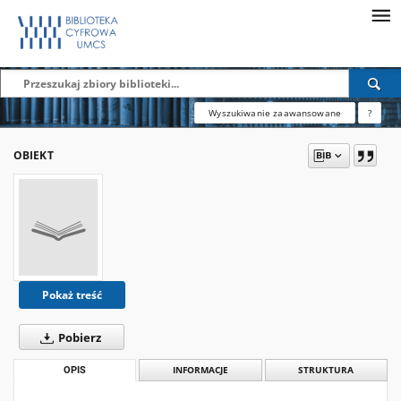
Wyszukiwanie zaawansowane
?
OBIEKT
Pokaż treść
Pobierz
OPIS
INFORMACJE
STRUKTURA