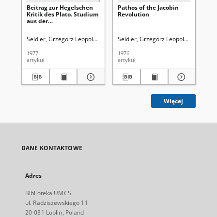
Beitrag zur Hegelschen
Pathos of the Jacobin
Pr
Kritik des Plato. Studium
Revolution
aus der
Rechtsphilosophie
Seidler, Grzegorz Leopold (1913-2004).
Seidler, Grzegorz Leopold (1913-200
Skrzydło, Wiesław (1929- ). Re
Sei
1977
1976
198
artykuł
artykuł
art
Więcej
DANE KONTAKTOWE
Adres
Biblioteka UMCS
ul. Radziszewskiego 11
20-031 Lublin, Poland