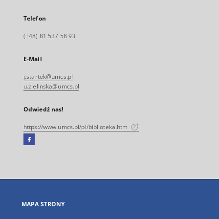
Telefon
(+48) 81 537 58 93
E-Mail
j.startek@umcs.pl
u.zielinska@umcs.pl
Odwiedź nas!
https://www.umcs.pl/pl/biblioteka.htm
Facebook
Link
zewnętrzny,
otworzy
się
w
nowej
MAPA STRONY
karcie