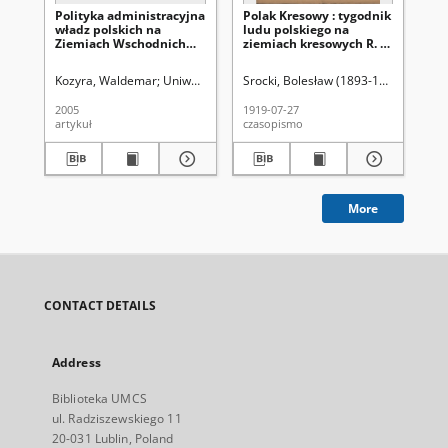
Polityka administracyjna
Polak Kresowy : tygodnik
Pr
władz polskich na
ludu polskiego na
Kr
Ziemiach Wschodnich
ziemiach kresowych R. 1,
dw
Rzeczypospolitej Polskiej
nr 15 (27 lipca 1919)
po
w latach 1918-1926
sp
Kozyra, Waldemar
Uniwersytet Marii Curie-Skłodowskiej (Lublin)
Srocki, Bolesław (1893-1954). Red.
Ślad
S
ku
go
2005
1919-07-27
192
te
artykuł
czasopismo
cza
lu
i p
More
CONTACT DETAILS
Address
Biblioteka UMCS
ul. Radziszewskiego 11
20-031 Lublin, Poland