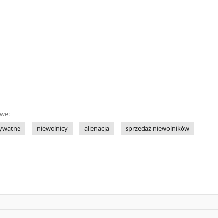
owe:
rywatne
niewolnicy
alienacja
sprzedaż niewolników