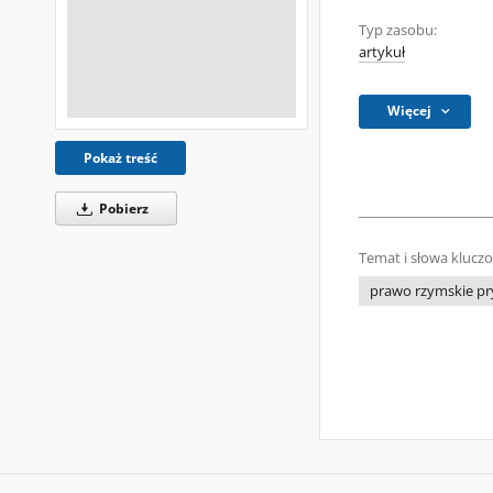
Typ zasobu:
artykuł
Więcej
Pokaż treść
Pobierz
Temat i słowa klucz
prawo rzymskie p