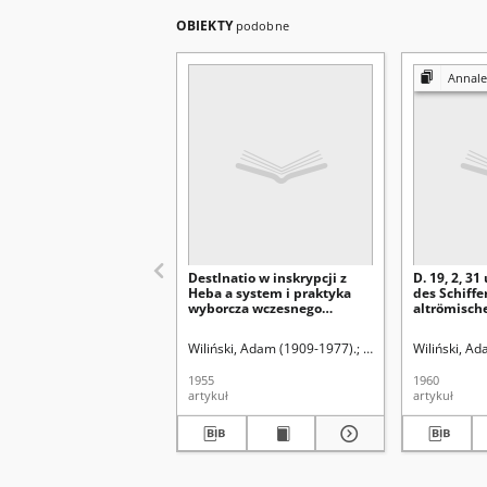
OBIEKTY
podobne
Annales Universit
Destlnatio w inskrypcji z
D. 19, 2, 3
Heba a system i praktyka
des Schiffe
wyborcza wczesnego
altrömisch
pryncypatu
Wiliński, Adam (1909-1977).
Uniwersytet Marii Cu
Wiliński, A
1955
1960
artykuł
artykuł