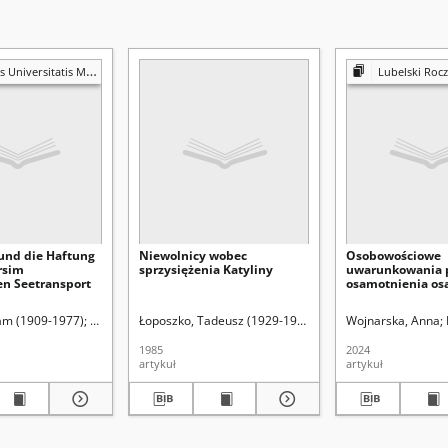
atis Mariae Curie-Skłodowska. Sectio G, Ius
Lubelski Rocznik
1 und die Haftung
Niewolnicy wobec
Osobowościowe
rsim
sprzysiężenia Katyliny
uwarunkowania 
en Seetransport
osamotnienia os
kontekście Wielki
rie-Skłodowskiej (Lublin)
dam (1909-1977)
Uniwersytet Marii Curie-Skłodowskiej (Lublin)
Łoposzko, Tadeusz (1929-1994)
Śladkowski, Wiesław (1
Wojnarska, Anna
1985
2024
artykuł
artykuł