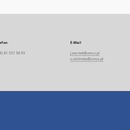
efon
E-Mail
8) 81 537 58 93
j.startek@umcs.pl
u.zielinska@umcs.pl