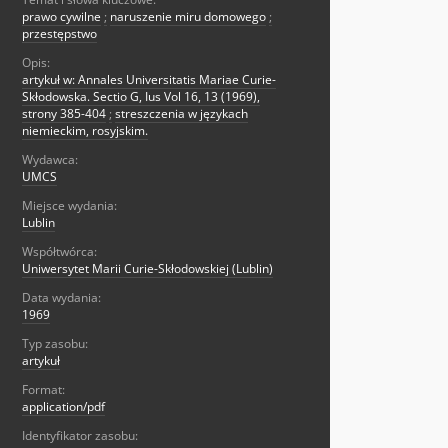
prawo cywilne
;
naruszenie miru domowego
;
przestępstwo
Opis:
artykuł w: Annales Universitatis Mariae Curie-
Skłodowska. Sectio G, Ius Vol 16, 13 (1969),
strony 385-404
;
streszczenia w językach
niemieckim, rosyjskim.
Wydawca:
UMCS
Miejsce wydania:
Lublin
Współtwórca:
Uniwersytet Marii Curie-Skłodowskiej (Lublin)
Data wydania:
1969
Typ zasobu:
artykuł
Format:
application/pdf
Identyfikator zasobu: