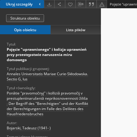
Ukryj szczegóły
Struktura obiektu
Opis obiektu
Lista plików
Tytuł:
Pojęcie "uprawnionego" i kolizja uprawnień
przy przestępstwie naruszenia miru
domowego
Tytuł publikacji grupowej:
Annales Universitatis Mariae Curie-Skłodowska.
Sectio G, Ius
Tytuł równoległy:
Ponâtie "pravomočnyj" i kolliziâ pravomočij v
prestupleniinarušeniâ neprikosnovennosti žiliŝa
;
Der Begriff des "Berechtigten" und der Konflikt
der Berechtigungen im Falle des Deliktes des
Hausfriedensbruches
Autor:
Bojarski, Tadeusz (1941- )
Temat i słowa kluczowe: