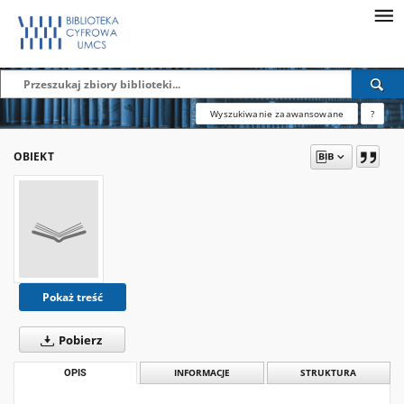
Wyszukiwanie zaawansowane
?
OBIEKT
Pokaż treść
Pobierz
OPIS
INFORMACJE
STRUKTURA