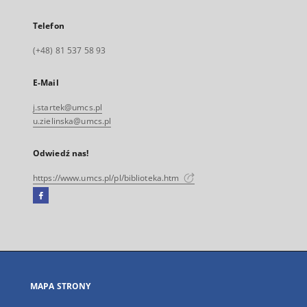
Telefon
(+48) 81 537 58 93
E-Mail
j.startek@umcs.pl
u.zielinska@umcs.pl
Odwiedź nas!
https://www.umcs.pl/pl/biblioteka.htm
Facebook
Link
zewnętrzny,
otworzy
się
w
nowej
MAPA STRONY
karcie