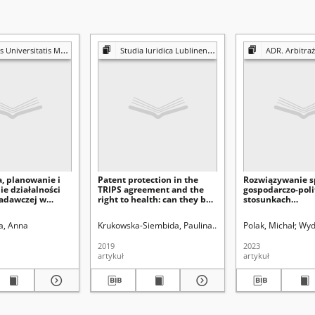
is Mariae Curie-Skłodowska. Sectio H, Oeconomia
Studia Iuridica Lublinensia
ADR. Arbitraż
, planowanie i
Patent protection in the
Rozwiązywanie 
e działalności
TRIPS agreement and the
gospodarczo-pol
adawczej w
right to health: can they be
stosunkach
jalistycznych
reconciled?
międzynarodowy
przykładzie regul
urie-Skłodowskiej (Lublin). Wydział Prawa i Administracji
a, Anna
Krukowska-Siembida, Paulina
Uniwersytet Marii Curie-S
Jeżyńska, Beata (1963-
Polak, Michał
Wydz
Światowej Organi
Handlu – zarys
2019
2023
problematyki
artykuł
artykuł