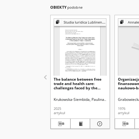
OBIEKTY
podobne
Studia Iuridica Lublinensia
Annales Universitat
The balance between free
Organizacja
trade and health care:
finansowani
challenges faced by the
naukowo-b
World Trade Organization in
krajach soc
the context of trade in
Krukowska-Siembida, Paulina
Uniwersytet Marii C
Grabowieck
medicines
2025
1976
artykuł
artykuł