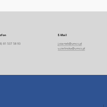
efon
E-Mail
8) 81 537 58 93
j.startek@umcs.pl
u.zielinska@umcs.pl