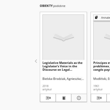
OBIEKTY
podobne
Annales Universit
Legislative Materials as the
Principes 
Legislator’s Voice in the
problèmes 
Discourse on Legal
congés payé
Principles
législation
Bielska-Brodziak, Agnieszka
Tkacz, Sławomir
Modliński, 
Uni
2018
1961
artykuł
artykuł