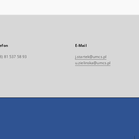
efon
E-Mail
8) 81 537 58 93
j.startek@umcs.pl
u.zielinska@umcs.pl