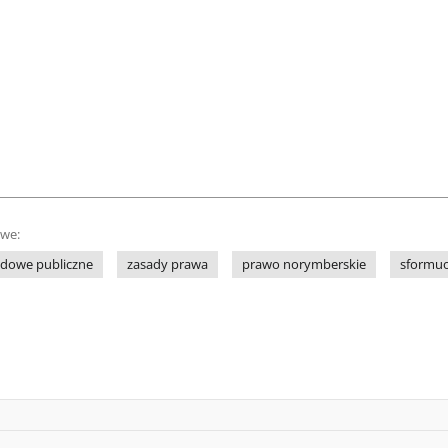
owe:
dowe publiczne
zasady prawa
prawo norymberskie
sformuo