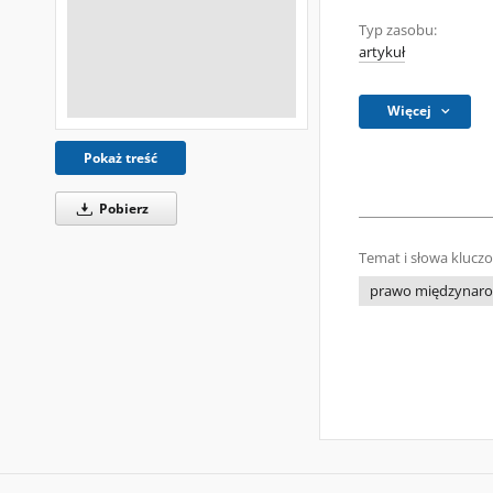
Typ zasobu:
artykuł
Więcej
Pokaż treść
Pobierz
Temat i słowa klucz
prawo międzynaro