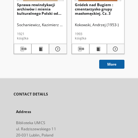
Sprawa rewindykacji
Gródek nad Bugiem :
Gr
archiwów i mienia
cmentarzysko grupy
cm
kulturalnego Polski od
masłomęckiej. Cz. 3
ma
Rosji
Sochaniewicz, Kazimierz (1892-1930)
Kokowski, Andrzej (1953-)
Kok
1921
1993
199
książka
książka
ksi
More
CONTACT DETAILS
Address
Biblioteka UMCS
ul. Radziszewskiego 11
20-031 Lublin, Poland