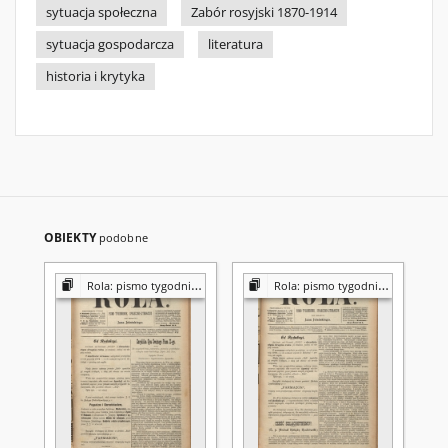
sytuacja społeczna
Zabór rosyjski 1870-1914
sytuacja gospodarcza
literatura
historia i krytyka
OBIEKTY
podobne
Rola: pismo tygodniowe [poświęcone sprawom społecznym, ekonomicznym i literackim]
Rola: pismo tygodniowe [poświęcone sprawom społecznym, ekonomicznym i literackim]