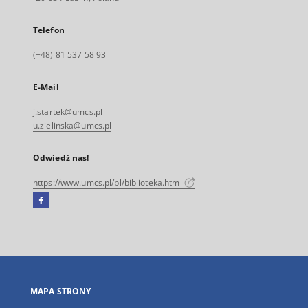
Telefon
(+48) 81 537 58 93
E-Mail
j.startek@umcs.pl
u.zielinska@umcs.pl
Odwiedź nas!
https://www.umcs.pl/pl/biblioteka.htm
Facebook
Link
zewnętrzny,
otworzy
się
w
nowej
MAPA STRONY
karcie