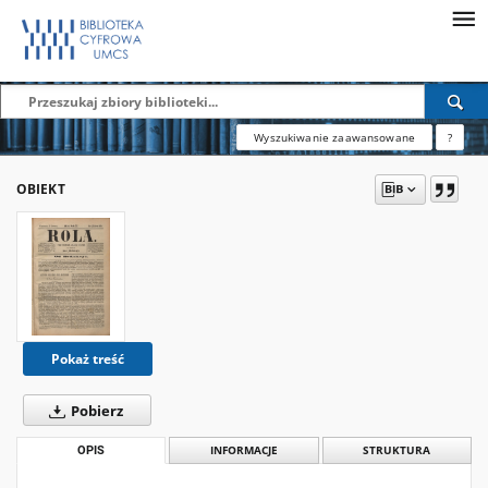
Wyszukiwanie zaawansowane
?
OBIEKT
Pokaż treść
Pobierz
OPIS
INFORMACJE
STRUKTURA