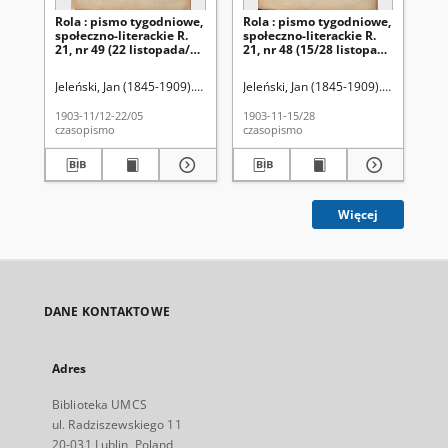
Rola : pismo tygodniowe,
Rola : pismo tygodniowe,
Ro
społeczno-literackie R.
społeczno-literackie R.
spo
21, nr 49 (22 listopada/5
21, nr 48 (15/28 listopada
21,
grudnia 1903)
1903)
pa
Jeleński, Jan (1845-1909). Red.
Jeleński, Jan (1845-1909). Red.
Jel
1903-11/12-22/05
1903-11-15/28
190
czasopismo
czasopismo
cza
Więcej
DANE KONTAKTOWE
Adres
Biblioteka UMCS
ul. Radziszewskiego 11
20-031 Lublin, Poland