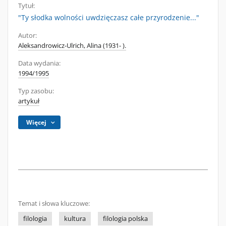
Tytuł:
"Ty słodka wolności uwdzięczasz całe przyrodzenie..."
Autor:
Aleksandrowicz-Ulrich, Alina (1931- ).
Data wydania:
1994/1995
Typ zasobu:
artykuł
Więcej
Temat i słowa kluczowe:
filologia
kultura
filologia polska