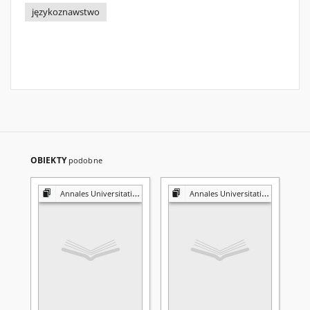
językoznawstwo
OBIEKTY
podobne
Annales Universitatis Mariae Curie-Skłodowska. Sectio FF, Philologiae
Annales Universitatis Mariae Curie-Skłodowska. Sectio FF, Philologiae