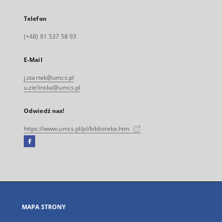
Telefon
(+48) 81 537 58 93
E-Mail
j.startek@umcs.pl
u.zielinska@umcs.pl
Odwiedź nas!
https://www.umcs.pl/pl/biblioteka.htm
Facebook
Link
zewnętrzny,
otworzy
się
w
nowej
MAPA STRONY
karcie