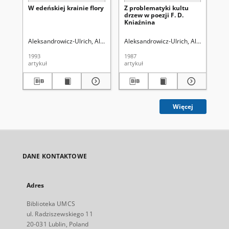
W edeńskiej krainie flory
Z problematyki kultu
Jac
drzew w poezji F. D.
og
Kniaźnina
Aleksandrowicz-Ulrich, Alina (1931- ).
Aleksandrowicz-Ulrich, Alina (1931- )
Aleksandrowicz-Ulrich, Alina (19
Ale
1993
1987
198
artykuł
artykuł
art
Więcej
DANE KONTAKTOWE
Adres
Biblioteka UMCS
ul. Radziszewskiego 11
20-031 Lublin, Poland