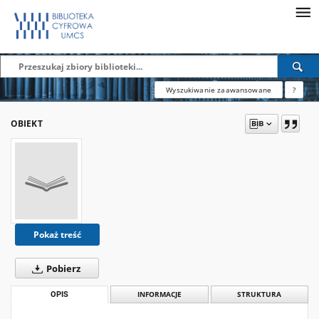
Wyszukiwanie zaawansowane
?
OBIEKT
Pokaż treść
Pobierz
OPIS
INFORMACJE
STRUKTURA