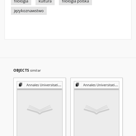
filologia
kultura
filologia polska
językoznawstwo
OBJECTS
similar
Annales Universitatis Mariae Curie-Skłodowska. Sectio FF, Philologiae
Annales Universitatis Mariae Curie-Skłodowska. Sectio FF, Philologiae