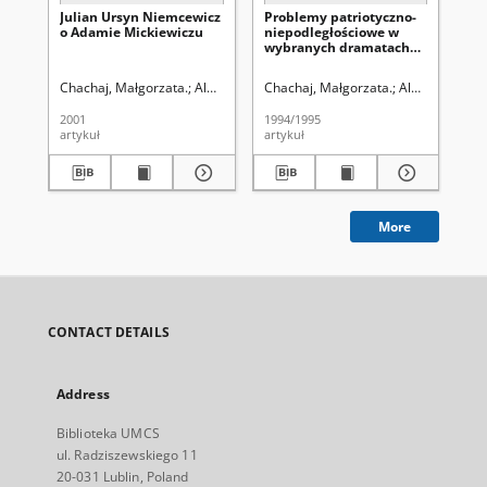
Julian Ursyn Niemcewicz
Problemy patriotyczno-
Ni
o Adamie Mickiewiczu
niepodległościowe w
Kon
wybranych dramatach
Ma
Juliana Ursyna
pol
Niemcewicza
ws
Chachaj, Małgorzata.
Aleksandrowicz-Ulrich, Alina (1931- ). Redaktor
Chachaj, Małgorzata.
Aleksandrowicz
Cha
je
Bi
2001
1994/1995
202
artykuł
artykuł
art
More
CONTACT DETAILS
Address
Biblioteka UMCS
ul. Radziszewskiego 11
20-031 Lublin, Poland