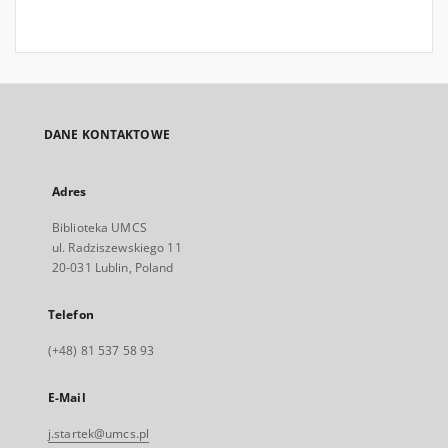
DANE KONTAKTOWE
Adres
Biblioteka UMCS
ul. Radziszewskiego 11
20-031 Lublin, Poland
Telefon
(+48) 81 537 58 93
E-Mail
j.startek@umcs.pl