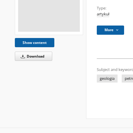
Type:
artykuł
More
Show content
Download
Subject and keyword
geologia
petr