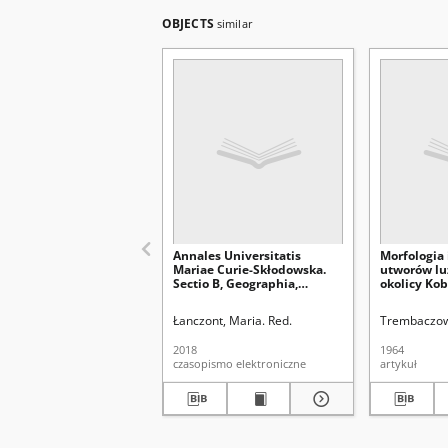
OBJECTS
similar
Annales Universitatis
Morfologia 
Mariae Curie-Skłodowska.
utworów lu
Sectio B, Geographia,
okolicy Kob
Geologia, Mineralogia et
Mongolski)
Petrographia Vol. 73 (2018).
Łanczont, Maria. Red.
Trembaczows
Spis treści
2018
1964
czasopismo elektroniczne
artykuł