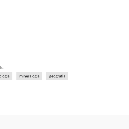
s:
ologia
mineralogia
geografia