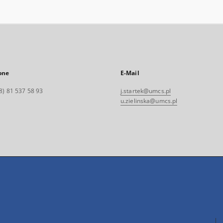
one
E-Mail
8) 81 537 58 93
j.startek@umcs.pl
u.zielinska@umcs.pl