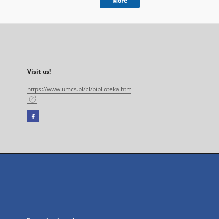
More
Visit us!
https://www.umcs.pl/pl/biblioteka.htm
Facebook
External
link,
will
open
in
a
new
tab