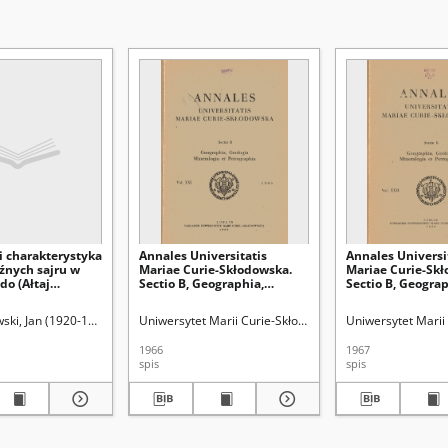
i charakterystyka
Annales Universitatis
Annales Universi
źnych sajru w
Mariae Curie-Skłodowska.
Mariae Curie-Skł
do (Ałtaj
Sectio B, Geographia,
Sectio B, Geograp
Geologia, Mineralogia et
Geologia, Mineral
Petrographia. Vol. 21 (1966) -
Petrographia. Vol.
ki, Jan (1920-1998).
Uniwersytet Marii Curie-Skłodowskiej (Lublin)
Uniwersytet Marii Curie-Skłodowskiej (Lublin)
Uniwersytet Marii 
Spis treści
Sps treści
1966
1967
spis
spis