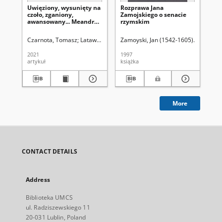
Uwięziony, wysunięty na
Rozprawa Jana
Ko
czoło, zganiony,
Zamojskiego o senacie
Po
awansowany... Meandry
rzymskim
lu
kariery politycznej
19
Tadeusza Dudy,
Czarnota, Tomasz
Latawiec, Krzysztof. Red.
Zamoyski, Jan (1542-1605)
Uniwersytet Marii Curie-Skł
Kuryłowic
Hor
działacza partyjnego i
urzędnika państwowego
2021
1997
199
artykuł
książka
ksi
More
CONTACT DETAILS
Address
Biblioteka UMCS
ul. Radziszewskiego 11
20-031 Lublin, Poland