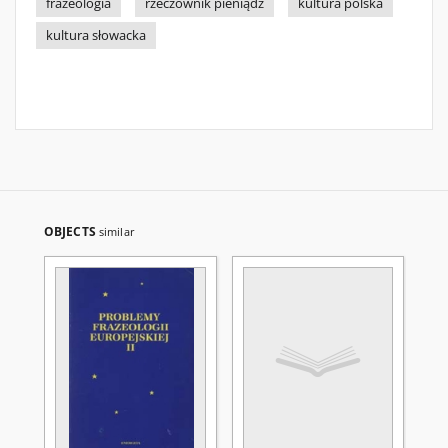
frazeologia
rzeczownik pieniądz
kultura polska
kultura słowacka
OBJECTS
similar