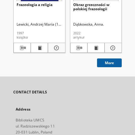
Frazeologia a religia
Obraz grzeczności w
Pr
polskiej frazeologii
Eur
Lewicki, Andrzej Maria (1934-). Red.
Dąbkowska, Anna.
Chlebda, Wojciech. Red.
Lew
1997
2022
199
książka
artykuł
cza
More
CONTACT DETAILS
Address
Biblioteka UMCS
ul. Radziszewskiego 11
20-031 Lublin, Poland