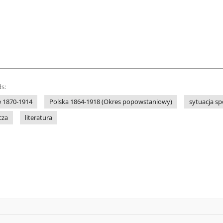
s:
e 1870-1914
Polska 1864-1918 (Okres popowstaniowy)
sytuacja sp
cza
literatura