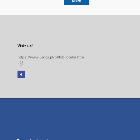
More
Visit us!
https://www.umcs.pl/pl/biblioteka.htm
Facebook
External
link,
will
open
in
a
new
tab