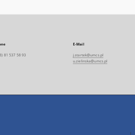
one
E-Mail
8) 81 537 58 93
j.startek@umcs.pl
u.zielinska@umcs.pl