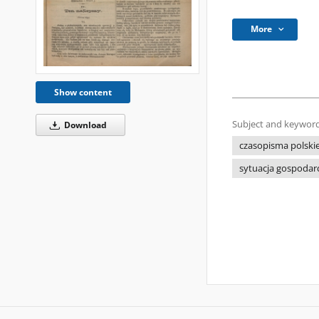
More
Show content
Subject and keyword
Download
czasopisma polski
sytuacja gospodar