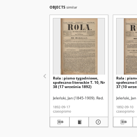
OBJECTS
similar
Rola : pismo tygodniowe,
Rola : pism
społeczno-literackie T. 10, Nr
społeczno-li
38 (17 września 1892)
37 (10 wrze
Jeleński, Jan (1845-1909). Red.
Jeleński, Ja
1892-09-17
1892-09-10
czasopismo
czasopismo