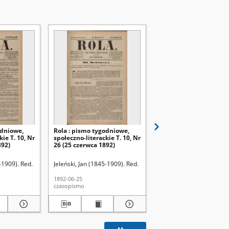
odniowe,
Rola : pismo tygodniowe,
Rola : pismo tygodniow
ie T. 10, Nr
społeczno-literackie T. 10, Nr
społeczno-literackie T. 
892)
26 (25 czerwca 1892)
25 (18 czerwca 1892)
-1909). Red.
Jeleński, Jan (1845-1909). Red.
Jeleński, Jan (1845-1909)
1892-06-25
1892-06-18
czasopismo
czasopismo