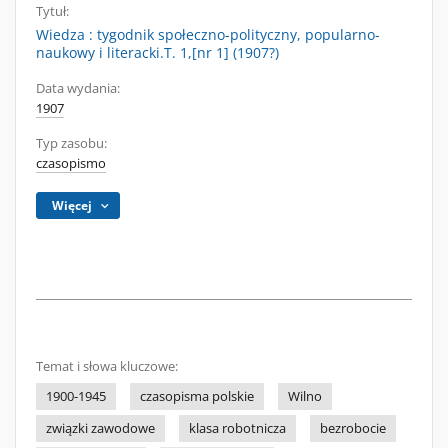
Tytuł:
Wiedza : tygodnik społeczno-polityczny, popularno-
naukowy i literacki.T. 1,[nr 1] (1907?)
Data wydania:
1907
Typ zasobu:
czasopismo
Więcej
Temat i słowa kluczowe:
1900-1945
czasopisma polskie
Wilno
związki zawodowe
klasa robotnicza
bezrobocie