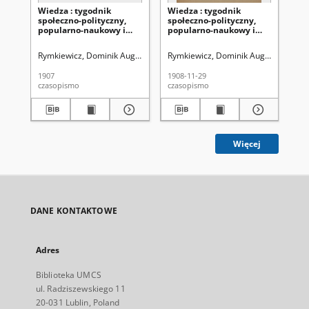
Wiedza : tygodnik
Wiedza : tygodnik
Wi
społeczno-polityczny,
społeczno-polityczny,
sp
popularno-naukowy i
popularno-naukowy i
po
literacki. R. 1, T.1, [nr 12]
literacki. R. 2, T. 2, no 48
lit
(1907)
(29 listopada 1908)
(22
Rymkiewicz, Dominik August (1854-1934). Red.
Rymkiewicz, Dominik August (1854-1
Rym
1907
1908-11-29
190
czasopismo
czasopismo
cza
Więcej
DANE KONTAKTOWE
Adres
Biblioteka UMCS
ul. Radziszewskiego 11
20-031 Lublin, Poland