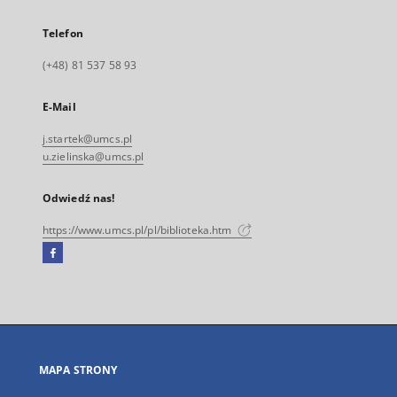
Telefon
(+48) 81 537 58 93
E-Mail
j.startek@umcs.pl
u.zielinska@umcs.pl
Odwiedź nas!
https://www.umcs.pl/pl/biblioteka.htm
Facebook
Link
zewnętrzny,
otworzy
się
w
nowej
MAPA STRONY
karcie