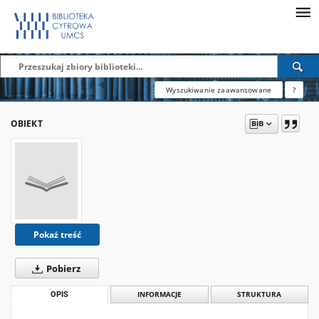
Wyszukiwanie zaawansowane
?
OBIEKT
Pokaż treść
Pobierz
OPIS
INFORMACJE
STRUKTURA