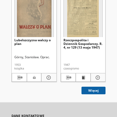
Lubelszczyzna walczy o
Rzeczpospolita i
Rze
plan
Dziennik Gospodarczy. R.
Dz
4, nr 129 (13 maja 1947)
4, 
Górny, Stanisław. Oprac.
1953
1947
194
książka
czasopismo
cza
Więcej
DANE KONTAKTOWE