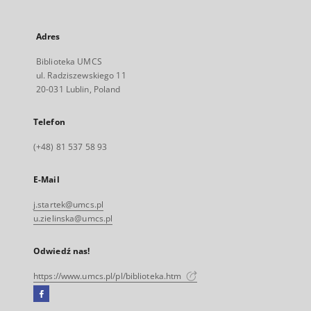
Adres
Biblioteka UMCS
ul. Radziszewskiego 11
20-031 Lublin, Poland
Telefon
(+48) 81 537 58 93
E-Mail
j.startek@umcs.pl
u.zielinska@umcs.pl
Odwiedź nas!
https://www.umcs.pl/pl/biblioteka.htm
Facebook
Link