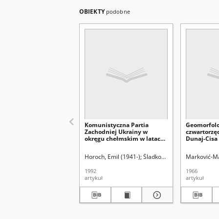
OBIEKTY
podobne
Komunistyczna Partia
Geomorfolog
Zachodniej Ukrainy w
czwartorzę
okręgu chełmskim w latach
Dunaj-Cisa 
1924-1938 (główne
2
problemy)
Horoch, Emil (1941-)
Śladkowski, Wiesław (1935-)
Marković-Ma
1992
1966
artykuł
artykuł