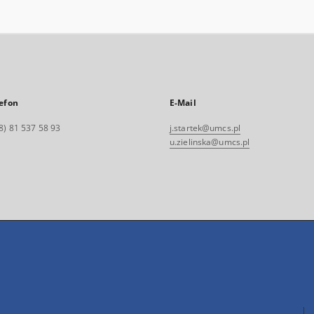
efon
E-Mail
8) 81 537 58 93
j.startek@umcs.pl
u.zielinska@umcs.pl