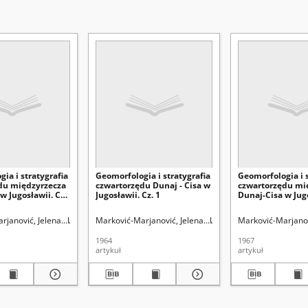
ia i stratygrafia
Geomorfologia i stratygrafia
Geomorfologia i s
du międzyrzecza
czwartorzędu Dunaj - Cisa w
czwartorzędu mi
w Jugosławii. Cz.
Jugosławii. Cz. 1
Dunaj-Cisa w Jugo
3
. Red.
rjanović, Jelena.
Uniwersytet Marii Curie-Skłodowskiej (Lublin)
Marković-Marjanović, Jelena.
Uniwersytet Marii Curie-S
Marković-Marjanov
1964
1967
artykuł
artykuł