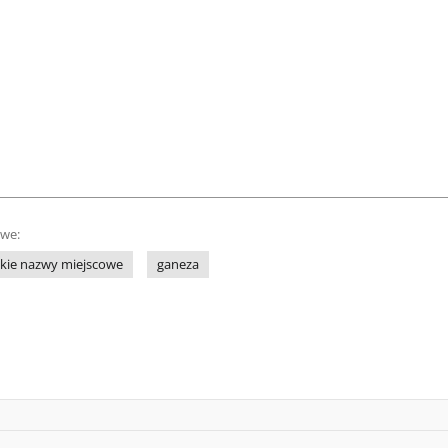
owe:
skie nazwy miejscowe
ganeza