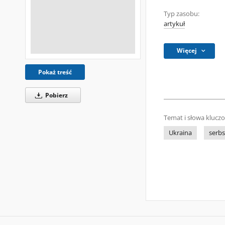
Typ zasobu:
artykuł
Więcej
Pokaż treść
Pobierz
Temat i słowa klucz
Ukraina
serb