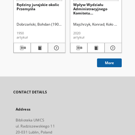
Rędziny jurajskie okolic
Wpływ Wydziału
Wo
Przemyśla
Administracyjnego
Kon
Komitetu
Po
Wojewódzkiego Polskiej
Par
Zjednoczonej Partii
Lu
Dobrzański, Bohdan (1909-1987)
Majchrzyk, Konrad
Uniwersytet Marii Curie-Skłodowskiej
Koło Naukowe Hi
Ma
Robotniczej na władzę
197
sądowniczą w latach
dzi
1950
2020
202
1956-1975 : wybrane
artykuł
artykuł
art
problemy
More
CONTACT DETAILS
Address
Biblioteka UMCS
ul. Radziszewskiego 11
20-031 Lublin, Poland