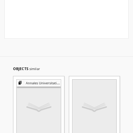
OBJECTS
similar
Annales Universitatis Mariae Curie-Skłodowska. Sectio B, Geographia, Geologia, Mineralogia et Petrographia