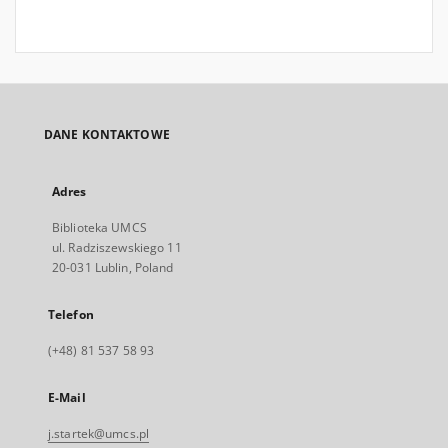
DANE KONTAKTOWE
Adres
Biblioteka UMCS
ul. Radziszewskiego 11
20-031 Lublin, Poland
Telefon
(+48) 81 537 58 93
E-Mail
j.startek@umcs.pl