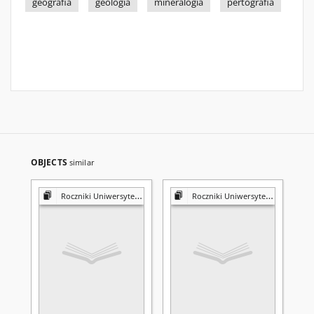
geografia
geologia
mineralogia
pertografia
OBJECTS
similar
Roczniki Uniwersytetu Marii Curie-Skłodowskiej w Lublinie. Dział B, Geografia, Geologia, Mineralogia i Petrografia
Roczniki Uniwersytetu Marii Curie-Skłodowskiej w Lublinie. Dział B, Geografia, Geologia, Mineralogia i Petrografia