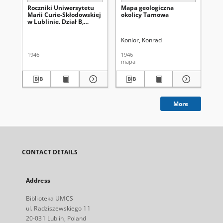
Roczniki Uniwersytetu
Mapa geologiczna
Ro
Marii Curie-Skłodowskiej
okolicy Tarnowa
Ma
w Lublinie. Dział B,
w L
Geografia, Geologia,
Geo
Mineralogia i Petrografia.
Min
Konior, Konrad
Vol. 1 (1946) - Spis treści
- V
1946
1946
194
mapa
More
CONTACT DETAILS
Address
Biblioteka UMCS
ul. Radziszewskiego 11
20-031 Lublin, Poland