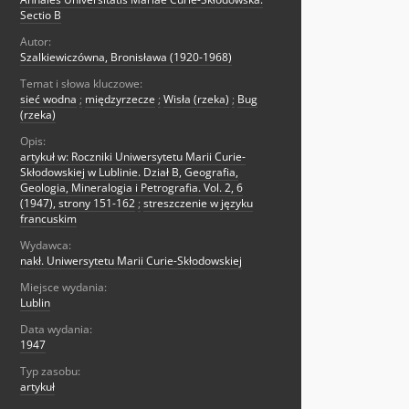
Sectio B
Autor:
Szalkiewiczówna, Bronisława (1920-1968)
Temat i słowa kluczowe:
sieć wodna
;
międzyrzecze
;
Wisła (rzeka)
;
Bug
(rzeka)
Opis:
artykuł w: Roczniki Uniwersytetu Marii Curie-
Skłodowskiej w Lublinie. Dział B, Geografia,
Geologia, Mineralogia i Petrografia. Vol. 2, 6
(1947), strony 151-162
;
streszczenie w języku
francuskim
Wydawca:
nakł. Uniwersytetu Marii Curie-Skłodowskiej
Miejsce wydania:
Lublin
Data wydania:
1947
Typ zasobu:
artykuł