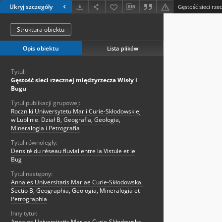
Ukryj szczegóły
Gęstość sieci rze
Struktura obiektu
Opis obiektu
Lista plików
Tytuł:
Gęstość sieci rzecznej międzyrzecza Wisły i
Bugu
Tytuł publikacji grupowej:
Roczniki Uniwersytetu Marii Curie-Skłodowskiej
w Lublinie. Dział B, Geografia, Geologia,
Mineralogia i Petrografia
Tytuł równoległy:
Densité du réseau fluvial entre la Vistule et le
Bug
Tytuł następny:
Annales Universitatis Mariae Curie-Skłodowska.
Sectio B, Geographia, Geologia, Mineralogia et
Petrographia
Inny tytuł:
Annales Universitatis Mariae Curie-Skłodowska.