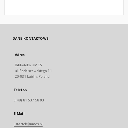
DANE KONTAKTOWE
Adres
Biblioteka UMCS
ul. Radziszewskiego 11
20-031 Lublin, Poland
Telefon
(+48) 81 537 58 93
E-Mail
j.startek@umcs.pl