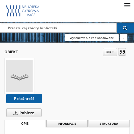
Wyszukiwanie zaawansowane
?
OBIEKT
Pokaż treść
Pobierz
OPIS
INFORMACJE
STRUKTURA