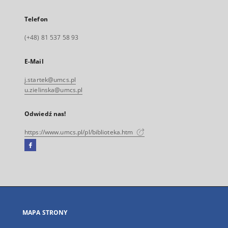
Telefon
(+48) 81 537 58 93
E-Mail
j.startek@umcs.pl
u.zielinska@umcs.pl
Odwiedź nas!
https://www.umcs.pl/pl/biblioteka.htm
Facebook
Link
zewnętrzny,
otworzy
się
w
nowej
MAPA STRONY
karcie