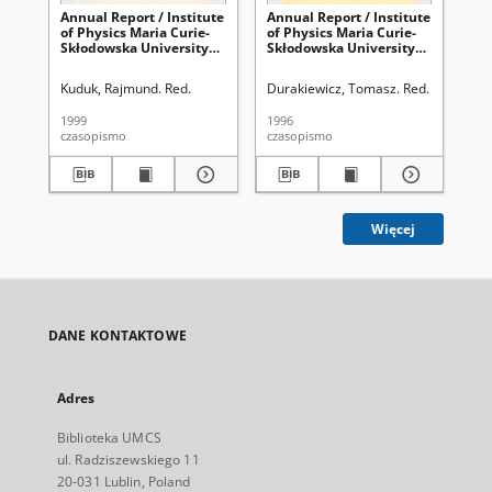
Annual Report / Institute
Annual Report / Institute
Ann
of Physics Maria Curie-
of Physics Maria Curie-
of 
Skłodowska University
Skłodowska University
Sk
1998
1996
19
Kuduk, Rajmund. Red.
Durakiewicz, Tomasz. Red.
Kud
1999
1996
200
czasopismo
czasopismo
cza
Więcej
DANE KONTAKTOWE
Adres
Biblioteka UMCS
ul. Radziszewskiego 11
20-031 Lublin, Poland