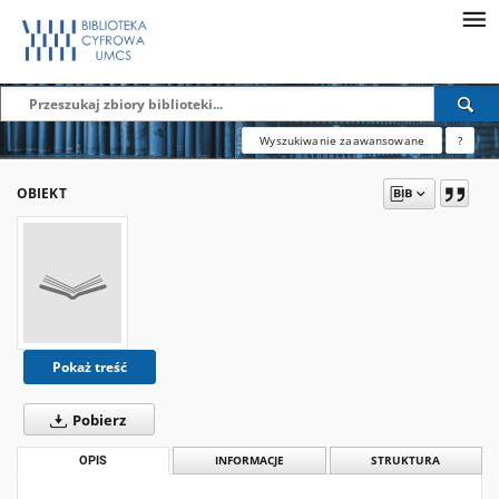
Wyszukiwanie zaawansowane
?
OBIEKT
Pokaż treść
Pobierz
OPIS
INFORMACJE
STRUKTURA