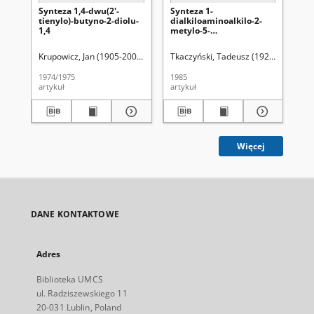
Synteza 1,4-dwu(2'-
Synteza 1-
Sy
tienylo)-butyno-2-diolu-
dialkiloaminoalkilo-2-
pro
1,4
metylo-5-
an
fenyloimidazolin
ac
me
Krupowicz, Jan (1905-2007)
Sapiecha, Kazimierz
Tkaczyński, Tadeusz (1925-2008)
Gąszczyk, Ryszard (1
Ko
Kr
and
de
1974/1975
1985
199
artykuł
artykuł
art
Więcej
DANE KONTAKTOWE
Adres
Biblioteka UMCS
ul. Radziszewskiego 11
20-031 Lublin, Poland