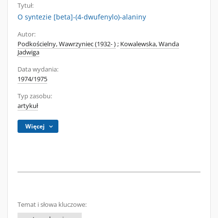
Tytuł:
O syntezie [beta]-(4-dwufenylo)-alaniny
Autor:
Podkościelny, Wawrzyniec (1932- )
;
Kowalewska, Wanda
Jadwiga
Data wydania:
1974/1975
Typ zasobu:
artykuł
Więcej
Temat i słowa kluczowe: