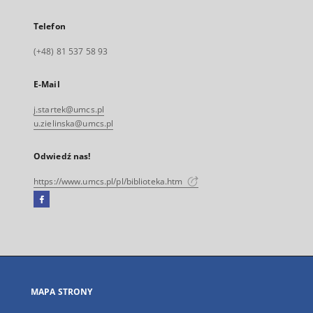
Telefon
(+48) 81 537 58 93
E-Mail
j.startek@umcs.pl
u.zielinska@umcs.pl
Odwiedź nas!
https://www.umcs.pl/pl/biblioteka.htm
Facebook
Link
zewnętrzny,
otworzy
się
w
nowej
MAPA STRONY
karcie