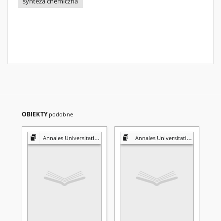
synteza chemiczna
OBIEKTY
podobne
Annales Universitatis Mariae Curie-Skłodowska. Sectio AA, Physica et Chemia
Annales Universitatis Mariae Curie-Skłodowska. Sectio D, Medicina