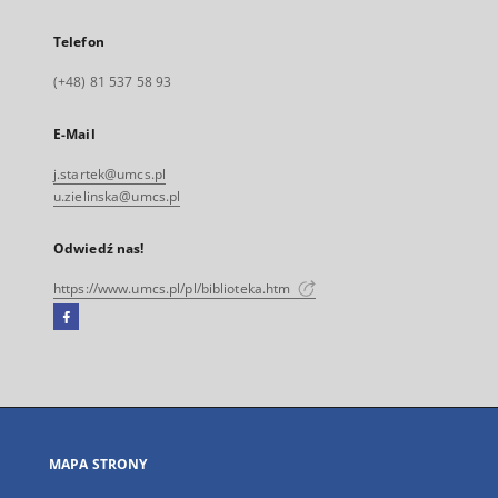
Telefon
(+48) 81 537 58 93
E-Mail
j.startek@umcs.pl
u.zielinska@umcs.pl
Odwiedź nas!
https://www.umcs.pl/pl/biblioteka.htm
Facebook
Link
zewnętrzny,
otworzy
się
w
nowej
MAPA STRONY
karcie