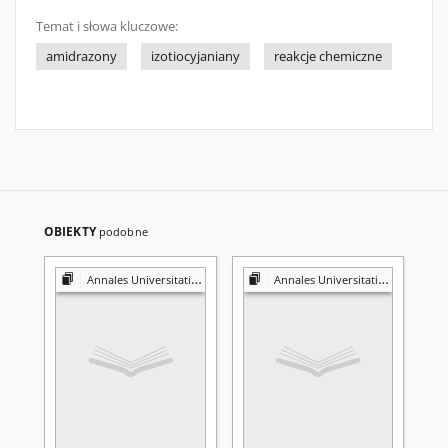
Temat i słowa kluczowe:
amidrazony
izotiocyjaniany
reakcje chemiczne
OBIEKTY
podobne
Annales Universitatis Mariae Curie-Skłodowska. Sectio AA, Physica et Chemia
Annales Universitatis Mariae Curie-Skłodowska. Sectio AA, Physica et Chemia