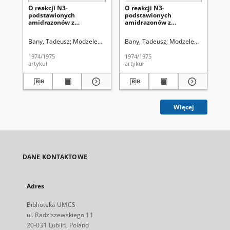
O reakcji N3-
O reakcji N3-
O r
podstawionych
podstawionych
po
amidrazonów z
amidrazonów z
am
izotiocyjanianami i
izotiocyjanianami
iz
izocyjanianami
aromatycznymi. Część 1
ka
Bany, Tadeusz
Modzelewska-Banachiewicz, Bożena
Bany, Tadeusz
Modzelewska-Banach
Maliszewska-Guz,
Ban
aromatycznymi. Część 2
1974/1975
1974/1975
198
artykuł
artykuł
art
Więcej
DANE KONTAKTOWE
Adres
Biblioteka UMCS
ul. Radziszewskiego 11
20-031 Lublin, Poland