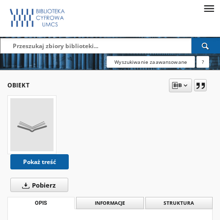
Wyszukiwanie zaawansowane
?
OBIEKT
Pokaż treść
Pobierz
OPIS
INFORMACJE
STRUKTURA