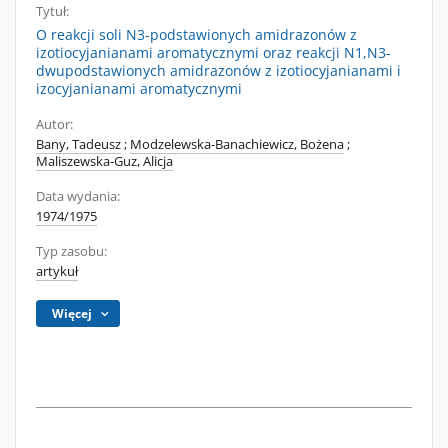
Tytuł:
O reakcji soli N3-podstawionych amidrazonów z
izotiocyjanianami aromatycznymi oraz reakcji N1,N3-
dwupodstawionych amidrazonów z izotiocyjanianami i
izocyjanianami aromatycznymi
Autor:
Bany, Tadeusz
;
Modzelewska-Banachiewicz, Bożena
;
Maliszewska-Guz, Alicja
Data wydania:
1974/1975
Typ zasobu:
artykuł
Więcej