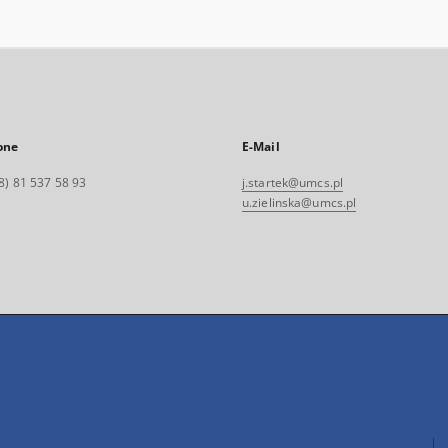
one
E-Mail
8) 81 537 58 93
j.startek@umcs.pl
u.zielinska@umcs.pl