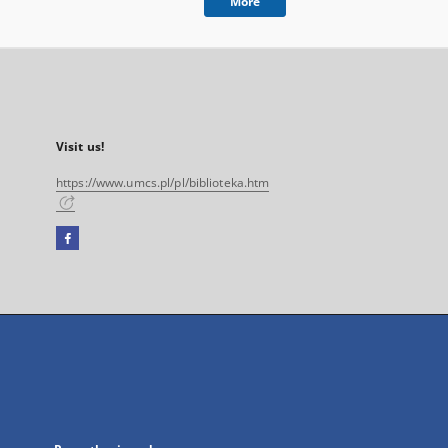
More
Visit us!
https://www.umcs.pl/pl/biblioteka.htm
Facebook
External
link,
will
open
in
a
new
tab