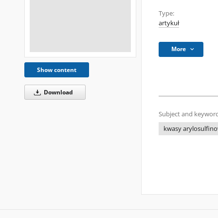
Type:
artykuł
More
Show content
Download
Subject and keyword
kwasy arylosulfin