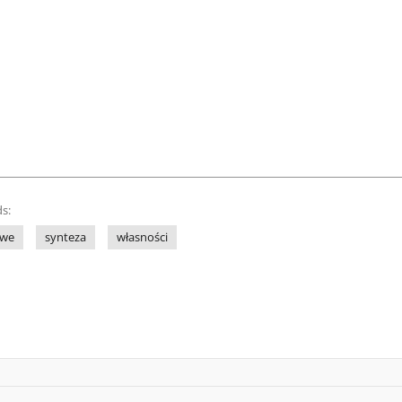
s:
owe
synteza
własności