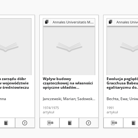
Annales Universitatis Mariae Curie-Skłodowska. Sectio AA, Physica et Chemia
Annales Universitatis Mariae Curie
a zarządu dóbr
Wpływ budowy
Ewolucja pogląd
w województwie
cząsteczkowej na własności
Gracchusa Babeu
w średniowieczu
optyczne układów
egalitaryzmu do
sulfotlenkowych. 58,
komunizmu)
Rozdział rac. kwasu 2,3-
ia)
Anna
Hubicki, Włodzimierz (1914-1977). Redaktor sekcji
Janczewski, Marian
Sadowska, Salomea
Bechta, Ewa
Hubicki, Włodz
Uniwe
bromonaftylosulfinylooctowego
na antypody optyczne
1974/1975
1991
artykuł
artykuł