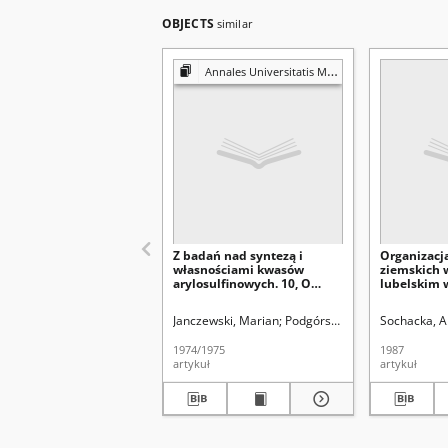
OBJECTS
similar
Annales Universitatis Mariae Curie-Skłodowska. Sectio AA, Physica et Chemia
Z badań nad syntezą i
Organizacj
własnościami kwasów
ziemskich 
arylosulfinowych. 10, O
lubelskim 
niektórych pochodnych
kwasu 2-
Janczewski, Marian
Podgórski, Mieczysław (chem
Sochacka, 
fenantrenosulfinowego
1974/1975
1987
artykuł
artykuł