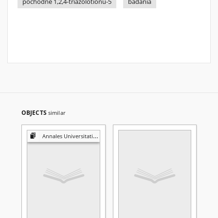
pochodne 1,2,4-triazolotionu-5
badania
OBJECTS
similar
Annales Universitatis Mariae Curie-Skłodowska. Sectio AA, Physica et Chemia