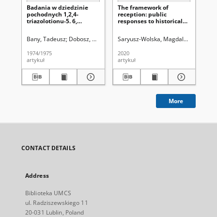
Badania w dziedzinie
The framework of
Wy
pochodnych 1,2,4-
reception: public
po
triazolotionu-5. 6,
responses to historical
śr
Hydroksymetylowanie,
fiction films
pół
chlorometylowanie i
Sa
Bany, Tadeusz
Dobosz, Maria (1938- )
Saryusz-Wolska, Magdalena
Hubicki, Włodzimierz (1914-197
Latawie
Lib
formylowanie
pochodnych 1,2,4-
1974/1975
2020
199
triazolotionu-5
artykuł
artykuł
art
More
CONTACT DETAILS
Address
Biblioteka UMCS
ul. Radziszewskiego 11
20-031 Lublin, Poland