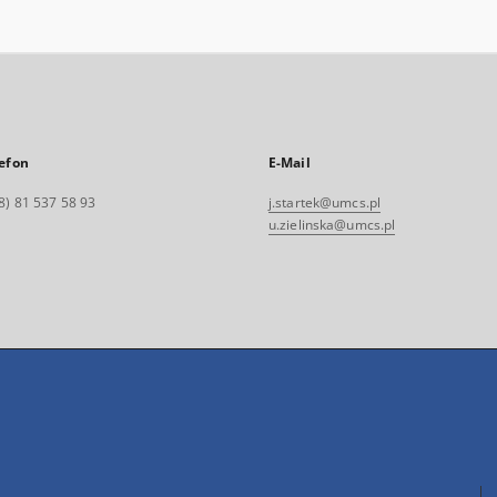
efon
E-Mail
8) 81 537 58 93
j.startek@umcs.pl
u.zielinska@umcs.pl