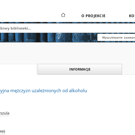
O PROJEKCIE
KO
Wyszukiwanie zaawa
INFORMACJE
yjna mężczyzn uzależnionych od alkoholu
rszula
we)