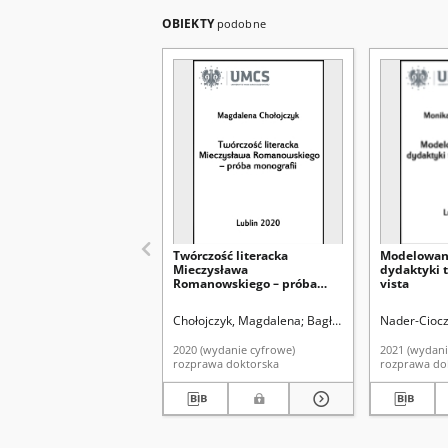
OBIEKTY
podobne
Twórczość literacka
Modelowani
Mieczysława
dydaktyki 
Romanowskiego – próba
vista
monografii
Chołojczyk, Magdalena
Bagłajewski, Arkadiusz. 
Nader-Ciocz
2020 (wydanie cyfrowe)
2021 (wydani
rozprawa doktorska
rozprawa do