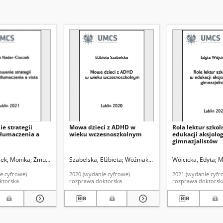
e strategii
Mowa dzieci z ADHD w
Rola lektur szko
tłumaczenia a
wieku wczesnoszkolnym
edukacji aksjolog
gimnazjalistów
Promotor
ek, Monika
Żmudzki, Jerzy. Promotor
Szabelska, Elżbieta
Woźniak, Tomasz. Promotor
Wójcicka, Edyta
M
e cyfrowe)
2020 (wydanie cyfrowe)
2021 (wydanie cyfr
ktorska
rozprawa doktorska
rozprawa doktorsk