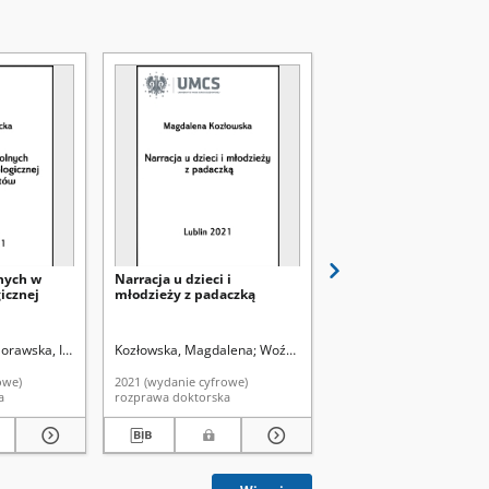
lnych w
Narracja u dzieci i
Wyobrażenia Innego w
icznej
młodzieży z padaczką
polskim reportażu o
postimperialnym
Wschodzie
orawska, Iwona. Promotor
Kozłowska, Magdalena
Woźniak, Tomasz. Promotor
Rogalski, Paweł
Szczerb
owe)
2021 (wydanie cyfrowe)
2024 (wydanie cyfrowe)
a
rozprawa doktorska
rozprawa doktorska