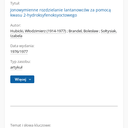
Tytuł:
Jonowymienne rozdzielanie lantanowców za pomocą
kwasu 2-hydroksyfenoksyoctowego
Autor:
Hubicki, Włodzimierz (1914-1977)
;
Brandel, Bolesław
;
Sołtysiak,
Izabela
Data wydania:
1976/1977
Typ zasobu:
artykuł
Więcej
Temat i słowa kluczowe: