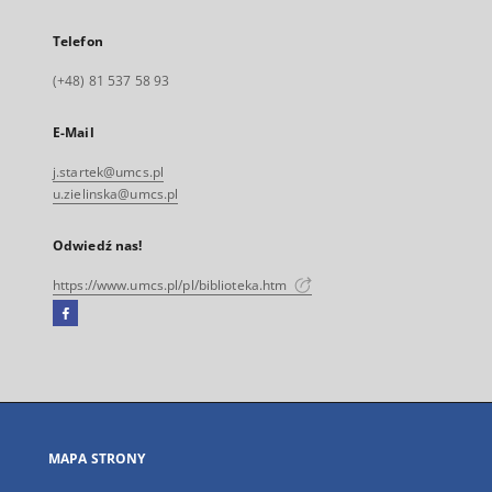
Telefon
(+48) 81 537 58 93
E-Mail
j.startek@umcs.pl
u.zielinska@umcs.pl
Odwiedź nas!
https://www.umcs.pl/pl/biblioteka.htm
Facebook
Link
zewnętrzny,
otworzy
się
w
nowej
MAPA STRONY
karcie