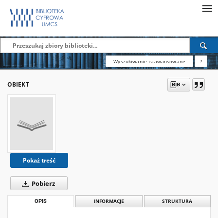
Wyszukiwanie zaawansowane
?
OBIEKT
Pokaż treść
Pobierz
OPIS
INFORMACJE
STRUKTURA