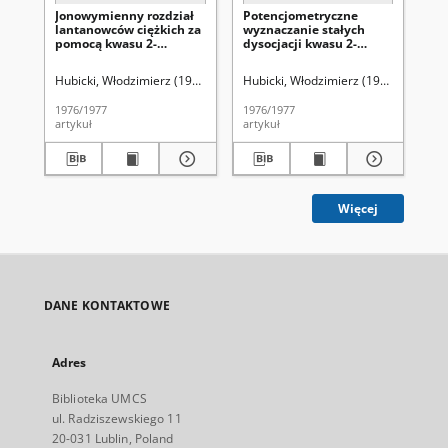
Jonowymienny rozdział
Potencjometryczne
Za
lantanowców ciężkich za
wyznaczanie stałych
ot
pomocą kwasu 2-
dysocjacji kwasu 2-
ko
hydroksyfenoksyoctowego
hydroksyfenoksyoctowego
Hubicki, Włodzimierz (1914-1977)
Hubicki, Włodzimierz (1914-1977)
Sołtysiak, Izabela
Brandel, Bolesła
Hub
Br
1976/1977
1976/1977
197
artykuł
artykuł
art
Więcej
DANE KONTAKTOWE
Adres
Biblioteka UMCS
ul. Radziszewskiego 11
20-031 Lublin, Poland