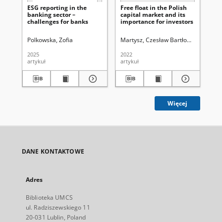
ESG reporting in the
Free float in the Polish
banking sector –
capital market and its
challenges for banks
importance for investors
Polkowska, Zofia
Martysz, Czesław Bartłomiej.
Zajkow
2025
2022
artykuł
artykuł
Więcej
DANE KONTAKTOWE
Adres
Biblioteka UMCS
ul. Radziszewskiego 11
20-031 Lublin, Poland