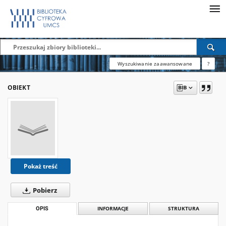
Wyszukiwanie zaawansowane
?
OBIEKT
Pokaż treść
Pobierz
OPIS
INFORMACJE
STRUKTURA