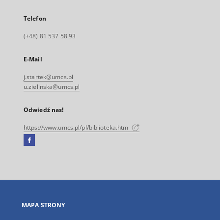
Telefon
(+48) 81 537 58 93
E-Mail
j.startek@umcs.pl
u.zielinska@umcs.pl
Odwiedź nas!
https://www.umcs.pl/pl/biblioteka.htm
Facebook
Link
zewnętrzny,
otworzy
się
w
nowej
MAPA STRONY
karcie