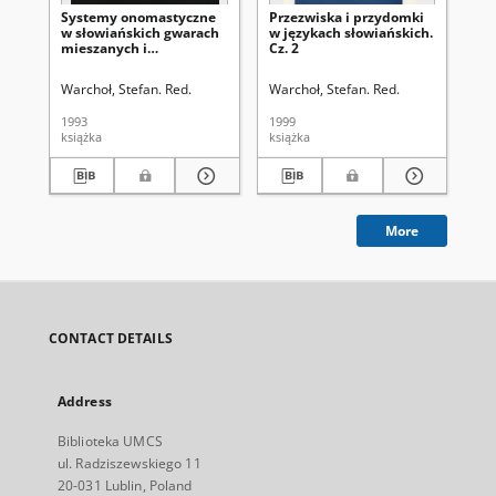
Systemy onomastyczne
Przezwiska i przydomki
Sł
w słowiańskich gwarach
w językach słowiańskich.
an
mieszanych i
Cz. 2
przejściowych
Warchoł, Stefan. Red.
Warchoł, Stefan. Red.
War
1993
1999
200
książka
książka
ksi
More
CONTACT DETAILS
Address
Biblioteka UMCS
ul. Radziszewskiego 11
20-031 Lublin, Poland