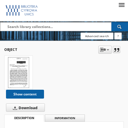
Advanced search
?
OBJECT
Show content
Download
DESCRIPTION
INFORMATION