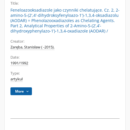
Title:
Feneloazooksadiazole jako czynniki chelatujące. Cz. 2, 2-
amino-5-(2',4'-dihydroksyfenyloazo-1')-1,3,4-oksadiazolu
(AODAR) = Phenolazooxadiazoles as Chelating Agents.
Part 2, Analytical Properties of 2-Amino-5-(2’,4’-
dihydroxyphenylazo-1’)-1,3,4-oxadiazole (AODAR) /
Creator:
Zaręba, Stanisław ( -2015).
Date:
1991/1992
Type:
artykuł
More