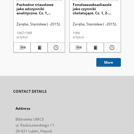
Pochodne triazolowe
Fenoloazooksadiazole
2-
jako odczynniki
jako czynniki
jak
analityczne. Cz. 1,
chelatujące. Cz. 1, 2-
che
Właściwości analityczne
amino-5-
Ba
pirokatechinoazo- i
(2'hydroksynaftylazo-1')-
hy
Zaręba, Stanisław ( -2015).
Zaręba, Stanisław ( -2015).
Zar
rezorcunoazotriazolu
oksadiazol-1-2-4 (AOSAN)
(I
(TRIAP, TRIAR)
im
1987/1988
1986
198
(IA
artykuł
artykuł
art
More
CONTACT DETAILS
Address
Biblioteka UMCS
ul. Radziszewskiego 11
20-031 Lublin, Poland