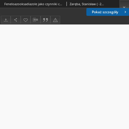
Feneloazooksadiazole jako czynniki chelatujące. Cz. 2, 2-amino-5-(2',4'-dihydroksyfenyloazo-1')-1,3,4-oksadiazolu (AODAR) = Phenolazooxadiazoles as Chelating Agents. Part 2, Analytical Properties of 2-Amino-5-(2’,4’-dihydroxyphenylazo-1’)-1,3,4-oxadiazole (AODAR) /
Zaręba, Stanisław ( -2015).
Pokaż szczegóły