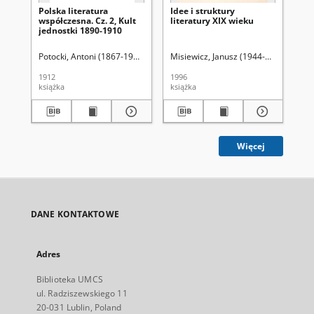
Polska literatura
Idee i struktury
His
współczesna. Cz. 2, Kult
literatury XIX wieku
po
jednostki 1890-1910
rok
ks
sz
Potocki, Antoni (1867-1939)
Misiewicz, Janusz (1944-2015)
Kom
2, 
Mic
1912
1996
[19
książka
książka
ksi
Więcej
DANE KONTAKTOWE
Adres
Biblioteka UMCS
ul. Radziszewskiego 11
20-031 Lublin, Poland