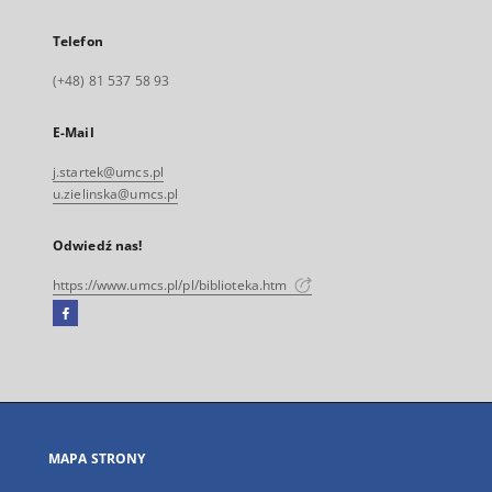
Telefon
(+48) 81 537 58 93
E-Mail
j.startek@umcs.pl
u.zielinska@umcs.pl
Odwiedź nas!
https://www.umcs.pl/pl/biblioteka.htm
Facebook
Link
zewnętrzny,
otworzy
się
w
nowej
MAPA STRONY
karcie