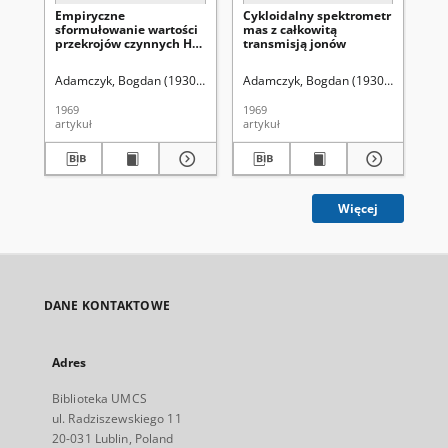
Empiryczne
Cykloidalny spektrometr
Jon
sformułowanie wartości
mas z całkowitą
cz
przekrojów czynnych He,
transmisją jonów
el
Ne i Ar na jonizację
25
pojedynczą i wielokrotną
Adamczyk, Bogdan (1930-2011).
Hubicki, Włodzimierz (1914-1977). Re
Adamczyk, Bogdan (1930-2011).
Hub
Ad
elektronami
1969
1969
196
artykuł
artykuł
art
Więcej
DANE KONTAKTOWE
Adres
Biblioteka UMCS
ul. Radziszewskiego 11
20-031 Lublin, Poland