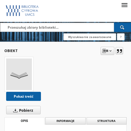
Wyszukiwanie zaawansowane
?
OBIEKT
Pokaż treść
Pobierz
OPIS
INFORMACJE
STRUKTURA