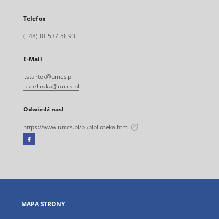
Telefon
(+48) 81 537 58 93
E-Mail
j.startek@umcs.pl
u.zielinska@umcs.pl
Odwiedź nas!
https://www.umcs.pl/pl/biblioteka.htm
Facebook
Link
zewnętrzny,
otworzy
się
w
nowej
MAPA STRONY
karcie