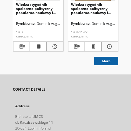
Wiedza : tygodnik
Wiedza : tygodnik
Wi
społeczno-polityczny,
społeczno-polityczny,
sp
popularno-naukowy i
popularno-naukowy i
po
literacki. R. 1, T.1, [nr 12]
literacki. R. 2, T. 2, no 47
lit
(1907)
(22 listopada 1908)
(15
Rymkiewicz, Dominik August (1854-1934). Red.
Rymkiewicz, Dominik August (1854-1
Rym
1907
1908-11-22
190
czasopismo
czasopismo
cza
More
CONTACT DETAILS
Address
Biblioteka UMCS
ul. Radziszewskiego 11
20-031 Lublin, Poland