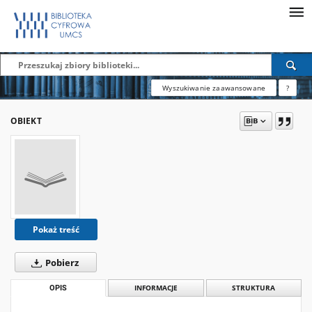
Wyszukiwanie zaawansowane
?
OBIEKT
Pokaż treść
Pobierz
OPIS
INFORMACJE
STRUKTURA