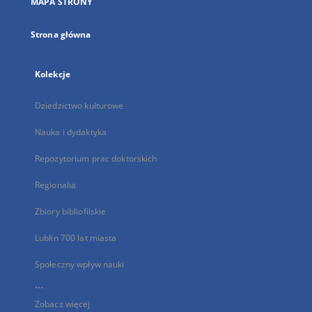
MAPA STRONY
karcie
Strona główna
Kolekcje
Dziedzictwo kulturowe
Nauka i dydaktyka
Repozytorium prac doktorskich
Regionalia
Zbiory bibliofilskie
Lublin 700 lat miasta
Społeczny wpływ nauki
...
Zobacz więcej