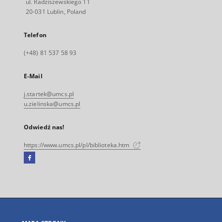
ul. Radziszewskiego 11
20-031 Lublin, Poland
Telefon
(+48) 81 537 58 93
E-Mail
j.startek@umcs.pl
u.zielinska@umcs.pl
Odwiedź nas!
https://www.umcs.pl/pl/biblioteka.htm
Facebook
Link
zewnętrzny,
otworzy
się
w
nowej