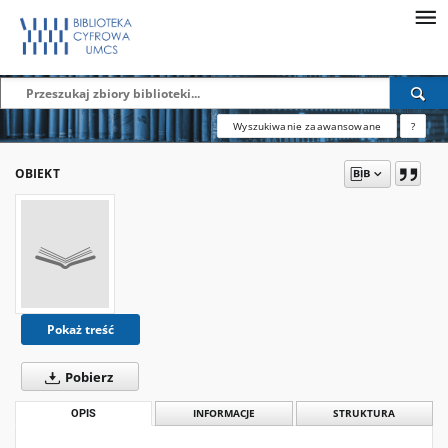
Wyszukiwanie zaawansowane
?
OBIEKT
Pokaż treść
Pobierz
OPIS
INFORMACJE
STRUKTURA