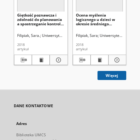
Giętkość poznawcza i
Ocena myślenia
Po
zdolność do planowania
logicznego u dzieci w
wy
a spostrzeganie kontroli
okresie średniego
po
w sytuacjach sukcesów i
dzieciństwa na
kon
niepowodzeń przez
podstawie układania
pię
Filipiak, Sara.
Uniwersytet Marii Curie-Skłodowskiej (Lublin) ; Kostka-
Filipiak, Sara
Uniwersytet Marii Curie
Fil
dzieci przedszkolne
historyjek obrazkowych
2018
2018
201
artykuł
artykuł
art
Więcej
DANE KONTAKTOWE
Adres
Biblioteka UMCS