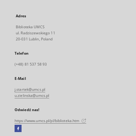
Adres
Biblioteka UMCS
ul. Radziszewskiego 11
20-031 Lublin, Poland
Telefon
(+48) 81 537 58 93
E-Mail
j.startek@umcs.pl
u.zielinska@umcs.pl
Odwiedź nas!
https://www.umcs.pl/pl/biblioteka.htm
Facebook
Link