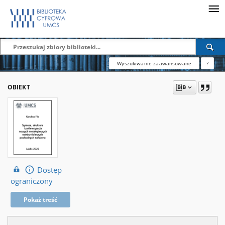
Wyszukiwanie zaawansowane
?
OBIEKT
Dostęp
ograniczony
Pokaż treść