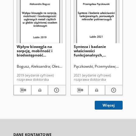
Wpływ biowęgla na
Synteza i badanie
Ba
sorpcję, mobilność i
właściwości
ad
biodostępność
funkcjonalnych,
po
wybranych metali
porowatych mikrosfer
ob
ciężkich w glebie
polimerowych
ora
Bogusz, Aleksandra
Oleszczuk, Patryk. Promotor
Pączkowski, Przemysław
Gawdzik, B
Fij
użyźnionej osadem
po
ściekowym
mi
2019 (wydanie cyfrowe)
2021 (wydanie cyfrowe)
202
rozprawa doktorska
rozprawa doktorska
roz
Więcej
DANE KONTAKTOWE