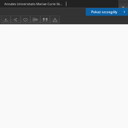
Annales Universitatis Mariae Curie-Skłodowska. Sectio FF, Philologiae. Vol. 37 (2019), 1. About the authors
Pokaż szczegóły