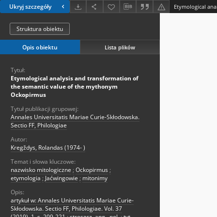
Ukryj szczegóły
Struktura obiektu
Opis obiektu
Lista plików
Tytuł:
Etymological analysis and transformation of
the semantic value of the mythonym
Ockopirmus
Tytuł publikacji grupowej:
Annales Universitatis Mariae Curie-Skłodowska.
Sectio FF, Philologiae
Autor:
Kregždys, Rolandas (1974- )
Temat i słowa kluczowe:
nazwisko mitologiczne
;
Ockopirmus
;
etymologia
;
Jaćwingowie
;
mitonimy
Opis:
artykuł w: Annales Universitatis Mariae Curie-
Skłodowska. Sectio FF, Philologiae. Vol. 37
(2019), 1, s. 209-221
;
streszcz. ang., pol.
;
tyt.