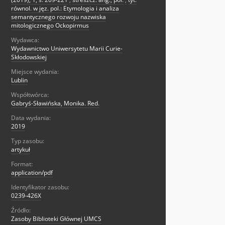
równol. w jęz. pol.: Etymologia i analiza
semantycznego rozwoju nazwiska
mitologicznego Ockopirmus
Wydawca:
Wydawnictwo Uniwersytetu Marii Curie-
Skłodowskiej
Miejsce wydania:
Lublin
Współtwórca:
Gabryś-Sławińska, Monika. Red.
Data wydania:
2019
Typ zasobu:
artykuł
Format:
application/pdf
Identyfikator zasobu:
0239-426X
Źródło:
Zasoby Biblioteki Głównej UMCS