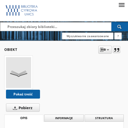
Wyszukiwanie zaawansowane
?
OBIEKT
Pokaż treść
Pobierz
OPIS
INFORMACJE
STRUKTURA