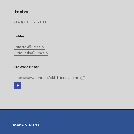
Telefon
(+48) 81 537 58 93
E-Mail
j.startek@umcs.pl
u.zielinska@umcs.pl
Odwiedź nas!
https://www.umcs.pl/pl/biblioteka.htm
Facebook
Link
zewnętrzny,
otworzy
się
w
nowej
MAPA STRONY
karcie