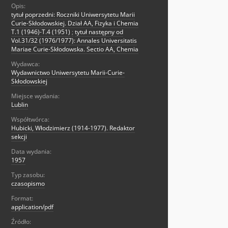
Opis:
tytuł poprzedni: Roczniki Uniwersytetu Marii
Curie-Skłodowskiej. Dział AA, Fizyka i Chemia
T.1 (1946)-T.4 (1951)
;
tytuł następny od
Vol.31/32 (1976/1977): Annales Universitatis
Mariae Curie-Skłodowska. Sectio AA, Chemia
Wydawca:
Wydawnictwo Uniwersytetu Marii-Curie-
Skłodowskiej
Miejsce wydania:
Lublin
Współtwórca:
Hubicki, Włodzimierz (1914-1977). Redaktor
sekcji
Data wydania:
1957
Typ zasobu:
czasopismo
Format:
application/pdf
Źródło: