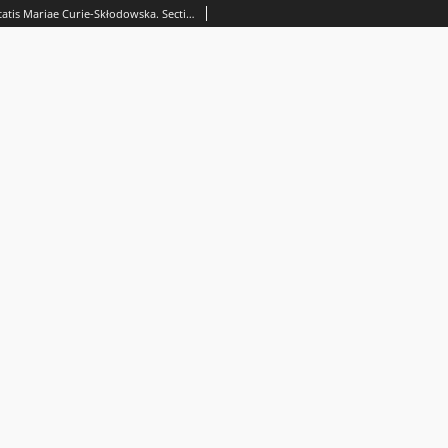
Annales Universitatis Mariae Curie-Skłodowska. Sectio AA, Physica et Chemia. - Vol. 12 (1957) - Spis treści